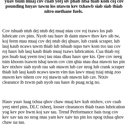
yuav tsum muaj cov cuab yeej siv phab ntsa tuab kom coj cov
pounding hnyav tawm los ntawm kev txhawb siab siab thiab
nitro-methane fuels.
Cov tshuab ntub dej ntub dej muaj ntau cov roj txaws los pab
lubricate cov pins. Nyob rau hauv ib daim ntawv thov kev sib tw,
koj feem ntau muaj cov dej ntub dej qhuav, lub crank scraper, lub
lauj kaub ncaws tawm thiab lub tshuab nqus tsev kom txo tau cov
roj hauv lub lauj kaub thiab muaj txaws lubrication. Cua thiab roj
pos huab tuaj yeem tswj tau ntau dhau hauv qee kis. Qee cov neeg
tsim khoom txawm tshaj tawm cov cim qhia ntau dua ntawm tus pin
kev ntxhov siab nyob rau sab ntawm lub cav nrog lub crank scraper
thiab lub lauj kaub ncaws tawm vim tias lawv muaj txiaj ntsig zoo
ntawm kev tshem cov roj ntawm sab ntawm lub cav. Ntxiv
clearance ib txwm pab nyob rau hauv ib puag ncig no.
Hauv yuav luag txhua qhov chaw muaj kev kub ntxhov, cov cuab
yeej steel pins, DLC txheej, looser clearances thiab txaus lubrication
yog kev pov hwm koj xav tau. Trend Performance hais txog cov
kev xav tau no nrog ntau yam kev xaiv tus pin los npog txhua qhov
chaw ua tau.