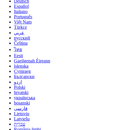
Deutsch
Español
Italiano
Português
Việt Nam
Türkçe
عربي
русский
Čeština
ไทย
Eesti
Gaeilgenah Éireann
íslenska
Cymraeg
Български
اردو
Polski
hrvatski
українська
bosanski
فارسی
Lietuvių
Latviešu
עברית
România limbi