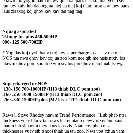
Ntawm no yog ib daim ntawv qhia ballpark uas koj tuaj yeem siv
rau kev xaiv lub dab teg ua ntej ua ntej koj tham nrog cov thev naus
laus zis txog koj qhov kev xav tau tiag tiag.
Nquag aspirated
Tshuag tus pins 450-500HP
090- 125 500-700HP
* Yog tias koj nyob hauv txoj kev supercharge lossis siv me me
NOS tua nws qhov kev coj ua zoo kom nce qib me ntsis ntxiv los
ntawm qhov pom zoo ib txwm siv tus pin qhov ntau thiab tsawg
Supercharged or NOS
.130-.150 700-1000HP (H13 thiab DLC pom zoo)
.160-.250 1000-1500HP (H13 thiab DLC pom zoo)
.260-.330 1500HP-plus (M2 lossis TP1 thiab DLC pom zoo)
Raws li Steve Rhodey ntawm Trend Performance, "Lub phab ntsa
thickness yuav hloov tau raws li cov ntaub ntawv ntxiv tau txais
thaum lub sijhawm thev naus laus zis. Ntau cov phab ntsa
thicknesses yuav sib tshooj thiab ua tau zoo. Nws yog txhua yam