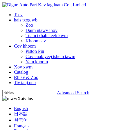
Tsev
hais txog wb
Zoo
Daim ntawv thov
Tuam txhab keeb kwm
Khoom siv
Cov khoom
Piston Pin
Cov cuab yeej tshem tawm
Yam khoom
Xov xwm
Catalog
Rhiav & Zoo
Tiv tauj peb
Advanced Search
Xaiv lus
English
日本語
한국어
Français