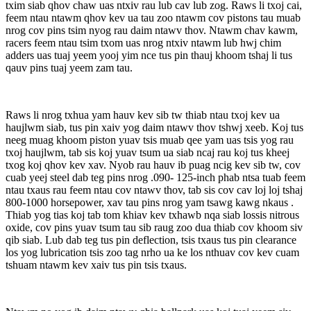
txim siab qhov chaw uas ntxiv rau lub cav lub zog. Raws li txoj cai,
feem ntau ntawm qhov kev ua tau zoo ntawm cov pistons tau muab
nrog cov pins tsim nyog rau daim ntawv thov. Ntawm chav kawm,
racers feem ntau tsim txom uas nrog ntxiv ntawm lub hwj chim
adders uas tuaj yeem yooj yim nce tus pin thauj khoom tshaj li tus
qauv pins tuaj yeem zam tau.
Raws li nrog txhua yam hauv kev sib tw thiab ntau txoj kev ua
haujlwm siab, tus pin xaiv yog daim ntawv thov tshwj xeeb. Koj tus
neeg muag khoom piston yuav tsis muab qee yam uas tsis yog rau
txoj haujlwm, tab sis koj yuav tsum ua siab ncaj rau koj tus kheej
txog koj qhov kev xav. Nyob rau hauv ib puag ncig kev sib tw, cov
cuab yeej steel dab teg pins nrog .090- 125-inch phab ntsa tuab feem
ntau txaus rau feem ntau cov ntawv thov, tab sis cov cav loj loj tshaj
800-1000 horsepower, xav tau pins nrog yam tsawg kawg nkaus .
Thiab yog tias koj tab tom khiav kev txhawb nqa siab lossis nitrous
oxide, cov pins yuav tsum tau sib raug zoo dua thiab cov khoom siv
qib siab. Lub dab teg tus pin deflection, tsis txaus tus pin clearance
los yog lubrication tsis zoo tag nrho ua ke los nthuav cov kev cuam
tshuam ntawm kev xaiv tus pin tsis txaus.