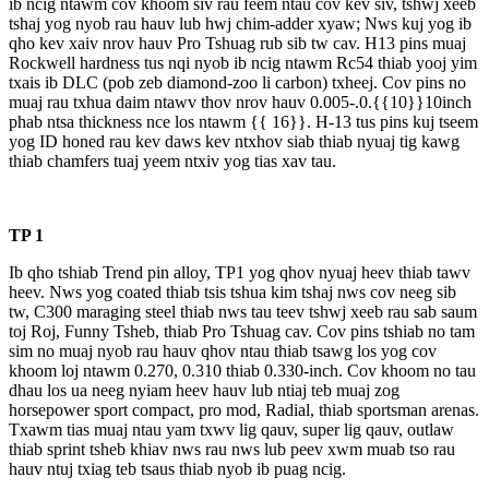
ib ncig ntawm cov khoom siv rau feem ntau cov kev siv, tshwj xeeb
tshaj yog nyob rau hauv lub hwj chim-adder xyaw; Nws kuj yog ib
qho kev xaiv nrov hauv Pro Tshuag rub sib tw cav. H13 pins muaj
Rockwell hardness tus nqi nyob ib ncig ntawm Rc54 thiab yooj yim
txais ib DLC (pob zeb diamond-zoo li carbon) txheej. Cov pins no
muaj rau txhua daim ntawv thov nrov hauv 0.005-.0.{{10}}10inch
phab ntsa thickness nce los ntawm {{ 16}}. H-13 tus pins kuj tseem
yog ID honed rau kev daws kev ntxhov siab thiab nyuaj tig kawg
thiab chamfers tuaj yeem ntxiv yog tias xav tau.
TP 1
Ib qho tshiab Trend pin alloy, TP1 yog qhov nyuaj heev thiab tawv
heev. Nws yog coated thiab tsis tshua kim tshaj nws cov neeg sib
tw, C300 maraging steel thiab nws tau teev tshwj xeeb rau sab saum
toj Roj, Funny Tsheb, thiab Pro Tshuag cav. Cov pins tshiab no tam
sim no muaj nyob rau hauv qhov ntau thiab tsawg los yog cov
khoom loj ntawm 0.270, 0.310 thiab 0.330-inch. Cov khoom no tau
dhau los ua neeg nyiam heev hauv lub ntiaj teb muaj zog
horsepower sport compact, pro mod, Radial, thiab sportsman arenas.
Txawm tias muaj ntau yam txwv lig qauv, super lig qauv, outlaw
thiab sprint tsheb khiav nws rau nws lub peev xwm muab tso rau
hauv ntuj txiag teb tsaus thiab nyob ib puag ncig.