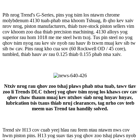
Pib nrog Trend's G-Series, pins yog tsim los ntawm chrome
molybdenum 4130 tuab-phab ntsa khoom Tshuag, ib qho kev xaiv
nrov nrog, piston manufacturers, thiab txee-stock piston sellers vim
cov khoom zoo dua thiab precision machining. 4130 alloys yog
superior rau hom 1018 me me steel lwm txoj. Tus pin steel no yog
qhov tsim nyog rau kev siv nyob rau hauv ib txwm muaj kev sib tw
sib tw cav. Pins raug kho cua sov (60 Rockwell OD / 45 core),
tumbled, thiab hauv av rau 0.125 thiab 0.155 phab ntsa xaiv.
Ntxiv nrog rau qhov zoo tshaj plaws phab ntsa tuab, tawv tiav
zoo li Trends DLC txheej yog qhov tsim nyog los khaws cov cav
qhov chaw thaum muaj kev ntxhov siab nrog hnyav hnyav,
lubrication tsis txaus thiab nruj clearances, tag nrho cov teeb
meem uas Trend tau handily solved.
Trend siv H13 cov cuab yeej hlau rau feem ntau ntawm nws cov
hwm piston pins. H13 yog suav tias yog qhov zoo tshaj plaws nyob