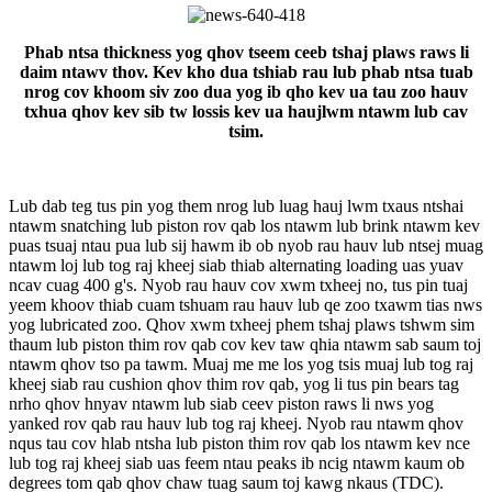
Phab ntsa thickness yog qhov tseem ceeb tshaj plaws raws li
daim ntawv thov. Kev kho dua tshiab rau lub phab ntsa tuab
nrog cov khoom siv zoo dua yog ib qho kev ua tau zoo hauv
txhua qhov kev sib tw lossis kev ua haujlwm ntawm lub cav
tsim.
Lub dab teg tus pin yog them nrog lub luag hauj lwm txaus ntshai
ntawm snatching lub piston rov qab los ntawm lub brink ntawm kev
puas tsuaj ntau pua lub sij hawm ib ob nyob rau hauv lub ntsej muag
ntawm loj lub tog raj kheej siab thiab alternating loading uas yuav
ncav cuag 400 g's. Nyob rau hauv cov xwm txheej no, tus pin tuaj
yeem khoov thiab cuam tshuam rau hauv lub qe zoo txawm tias nws
yog lubricated zoo. Qhov xwm txheej phem tshaj plaws tshwm sim
thaum lub piston thim rov qab cov kev taw qhia ntawm sab saum toj
ntawm qhov tso pa tawm. Muaj me me los yog tsis muaj lub tog raj
kheej siab rau cushion qhov thim rov qab, yog li tus pin bears tag
nrho qhov hnyav ntawm lub siab ceev piston raws li nws yog
yanked rov qab rau hauv lub tog raj kheej. Nyob rau ntawm qhov
nqus tau cov hlab ntsha lub piston thim rov qab los ntawm kev nce
lub tog raj kheej siab uas feem ntau peaks ib ncig ntawm kaum ob
degrees tom qab qhov chaw tuag saum toj kawg nkaus (TDC).