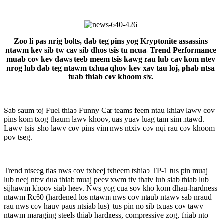
Zoo li pas nrig bolts, dab teg pins yog Kryptonite assassins
ntawm kev sib tw cav sib dhos tsis tu ncua. Trend Performance
muab cov kev daws teeb meem tsis kawg rau lub cav kom ntev
nrog lub dab teg ntawm txhua qhov kev xav tau loj, phab ntsa
tuab thiab cov khoom siv.
Sab saum toj Fuel thiab Funny Car teams feem ntau khiav lawv cov
pins kom txog thaum lawv khoov, uas yuav luag tam sim ntawd.
Lawv tsis tsho lawv cov pins vim nws ntxiv cov nqi rau cov khoom
pov tseg.
Trend ntseeg tias nws cov txheej txheem tshiab TP-1 tus pin muaj
lub neej ntev dua thiab muaj peev xwm tiv thaiv lub siab thiab lub
sijhawm khoov siab heev. Nws yog cua sov kho kom dhau-hardness
ntawm Rc60 (hardened los ntawm nws cov ntaub ntawv sab nraud
rau nws cov hauv paus ntsiab lus), tus pin no sib txuas cov tawv
ntawm maraging steels thiab hardness, compressive zog, thiab nto