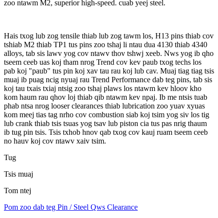
zoo ntawm M2, superior high-speed. cuab yeej steel.
Hais txog lub zog tensile thiab lub zog tawm los, H13 pins thiab cov
tshiab M2 thiab TP1 tus pins zoo tshaj li ntau dua 4130 thiab 4340
alloys, tab sis lawv yog cov ntawv thov tshwj xeeb. Nws yog ib qho
tseem ceeb uas koj tham nrog Trend cov kev paub txog techs los
pab koj "paub" tus pin koj xav tau rau koj lub cav. Muaj tiag tiag tsis
muaj ib puag ncig nyuaj rau Trend Performance dab teg pins, tab sis
koj tau txais txiaj ntsig zoo tshaj plaws los ntawm kev hloov kho
kom haum rau qhov loj thiab qib ntawm kev npaj. Ib me ntsis tuab
phab ntsa nrog looser clearances thiab lubrication zoo yuav xyuas
kom meej tias tag nrho cov combustion siab koj tsim yog siv los tig
lub crank thiab tsis tsuas yog tsav lub piston cia tus pas nrig thaum
ib tug pin tsis. Tsis txhob hnov ​​​​qab txog cov kauj ruam tseem ceeb
no hauv koj cov ntawv xaiv tsim.
Tug
Tsis muaj
Tom ntej
Pom zoo dab teg Pin / Steel Qws Clearance