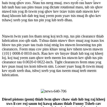
hais txog qhov zoo. Ntau tus neeg muaj. nws nyob rau hauv lawv
lub taub hau uas pins tsuas yog dictate rotational mass, tab sis qhov
ntawd tsis yog ib txwm yog qhov kev txiav txim siab ntawm kev
thauj khoom lub dab teg tuaj yeem pom yuav tsis muaj ib qho kev
txhawj xeeb yog tias tus pin yog lub teeb dhau.
Ntawm lwm yam los tham nrog koj tech rep, tus pin clearance thiab
lubrication zoo qib siab. Txhua daim ntawv thov muaj zog txaus los
hloov tus pin yuav tau txais txiaj ntsig los ntawm loosening tus pin
clearances. Feem ntau cov pins khiav nrog kev tshem tawm ntawm
{{0}} 0008-0 0010-inch. Rau kev siv hnyav thiab lub tog raj kheej
loj, koj tuaj yeem zam qhov teeb meem los ntawm kev qhib tus pin
clearance rau 0.0020-0 0022-inch. Tight clearances feem ntau yog
kev puas tsuaj tos kom tshwm sim. Looser yuav luag ib txwm muaj
kev nyab xeeb dua, tshwj xeeb yog tias tseem muaj teeb meem
lubrication.
Diesel pistons (pom) thiab lwm qhov chaw siab lub tog raj kheej
xws li cov roj saum toj kawg nkaus thiab Funny Tsheb cav