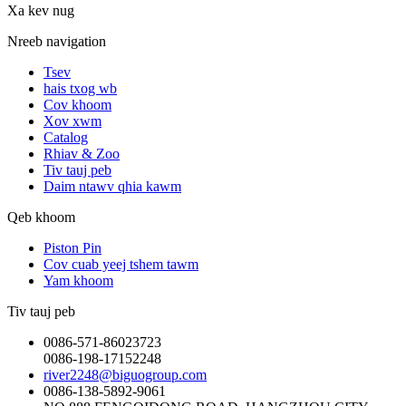
Xa kev nug
Nreeb navigation
Tsev
hais txog wb
Cov khoom
Xov xwm
Catalog
Rhiav & Zoo
Tiv tauj peb
Daim ntawv qhia kawm
Qeb khoom
Piston Pin
Cov cuab yeej tshem tawm
Yam khoom
Tiv tauj peb
0086-571-86023723
0086-198-17152248
river2248@biguogroup.com
0086-138-5892-9061