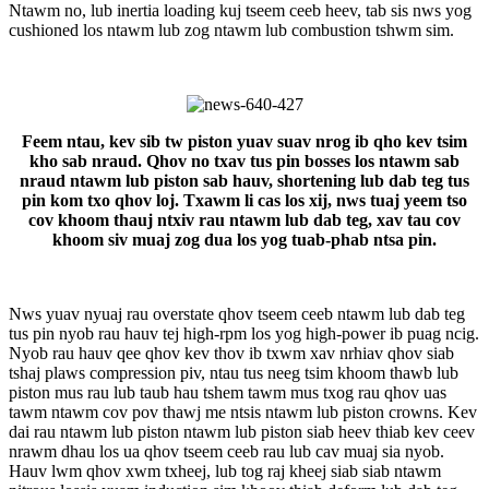
Ntawm no, lub inertia loading kuj tseem ceeb heev, tab sis nws yog
cushioned los ntawm lub zog ntawm lub combustion tshwm sim.
Feem ntau, kev sib tw piston yuav suav nrog ib qho kev tsim
kho sab nraud. Qhov no txav tus pin bosses los ntawm sab
nraud ntawm lub piston sab hauv, shortening lub dab teg tus
pin kom txo qhov loj. Txawm li cas los xij, nws tuaj yeem tso
cov khoom thauj ntxiv rau ntawm lub dab teg, xav tau cov
khoom siv muaj zog dua los yog tuab-phab ntsa pin.
Nws yuav nyuaj rau overstate qhov tseem ceeb ntawm lub dab teg
tus pin nyob rau hauv tej high-rpm los yog high-power ib puag ncig.
Nyob rau hauv qee qhov kev thov ib txwm xav nrhiav qhov siab
tshaj plaws compression piv, ntau tus neeg tsim khoom thawb lub
piston mus rau lub taub hau tshem tawm mus txog rau qhov uas
tawm ntawm cov pov thawj me ntsis ntawm lub piston crowns. Kev
dai rau ntawm lub piston ntawm lub piston siab heev thiab kev ceev
nrawm dhau los ua qhov tseem ceeb rau lub cav muaj sia nyob.
Hauv lwm qhov xwm txheej, lub tog raj kheej siab siab ntawm