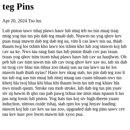
teg Pins
Apr 20, 2024
Tso lus
Lub piston tawv tshaj plaws hauv lub ntiaj teb no tsis muaj txiaj
ntsig yog tias tus pin dab teg muab dab. Ntawm no yog qhov kev
puas tsuaj ntawm dab teg dab teg ua, vim li cas lawv tsis ua, thiab
thaum twg los txhim kho lawv los txhim kho lub zog ntawm koj lub
cav ua ke. Nws tau raug hais tias lub piston thiab cov pas txuas
txuas yog qhov tsim txom tshaj plaws hauv lub cav ua haujlwm. Ob
peb lub cav tsim tawm tsis sib cav txog qhov kev xav no, tab sis dab
tsi txog cov hlau tsis tshua zoo nkauj uas ua rau lawv ua ke los
ntawm tuab thiab nyias? Hauv kev nkag siab, tus pin dab teg zoo li
tus tub rog uas tsis muaj lub ntsej muag uas cuam tshuam nws tus
kheej hla txoj hlua khi hlua khi thaum lwm tus tub rog khiav hla
nws nraub qaum. Stroke rau mob stroke, lub dab teg tus pin yuav
siv sij hawm ib qho rau pab pawg txhua me ntsis ntau npaum li tus
pas nrig lossis lub piston. Yog hais tias koj siv high-theem yuam
induction, nitrous oxide txhaj, siab rpm los yog hnyav loading
ntawm koj lub cav kev ua tau zoo, upgraded dab teg pins sawv cev
rau kev tuav pov hwm ntawm lub xyoo pua.