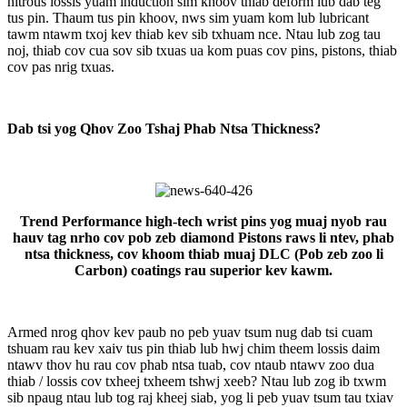
nitrous lossis yuam induction sim khoov thiab deform lub dab teg
tus pin. Thaum tus pin khoov, nws sim yuam kom lub lubricant
tawm ntawm txoj kev thiab kev sib txhuam nce. Ntau lub zog tau
noj, thiab cov cua sov sib txuas ua kom puas cov pins, pistons, thiab
cov pas nrig txuas.
Dab tsi yog Qhov Zoo Tshaj Phab Ntsa Thickness?
Trend Performance high-tech wrist pins yog muaj nyob rau
hauv tag nrho cov pob zeb diamond Pistons raws li ntev, phab
ntsa thickness, cov khoom thiab muaj DLC (Pob zeb zoo li
Carbon) coatings rau superior kev kawm.
Armed nrog qhov kev paub no peb yuav tsum nug dab tsi cuam
tshuam rau kev xaiv tus pin thiab lub hwj chim theem lossis daim
ntawv thov hu rau cov phab ntsa tuab, cov ntaub ntawv zoo dua
thiab / lossis cov txheej txheem tshwj xeeb? Ntau lub zog ib txwm
sib npaug ntau lub tog raj kheej siab, yog li peb yuav tsum tau txiav