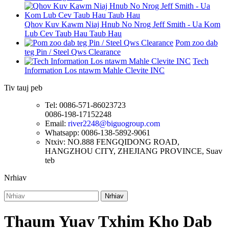
Qhov Kuv Kawm Niaj Hnub No Nrog Jeff Smith - Ua Kom
Lub Cev Taub Hau Taub Hau
Pom zoo dab
teg Pin / Steel Qws Clearance
Tech
Information Los ntawm Mahle Clevite INC
Tiv tauj peb
Tel: 0086-571-86023723
0086-198-17152248
Email:
river2248@biguogroup.com
Whatsapp: 0086-138-5892-9061
Ntxiv: NO.888 FENGQIDONG ROAD,
HANGZHOU CITY, ZHEJIANG PROVINCE, Suav
teb
Nrhiav
Nrhiav
Thaum Yuav Txhim Kho Dab